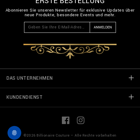
ERSTE BESTELLUNG
Abonnieren Sie unseren Newsletter für exklusive Updates über
neue Produkte, besondere Events und mehr.
ANMELDEN
DAS UNTERNEHMEN
KUNDENDIENST
Welt von Billionaire
Geschäft finden
Meine Bestellungen
L
F
i
a
n
c
k
e
Treten Sie in Kontakt
Terms und Bedingungen
©
2026
Billionaire Couture — Alle Rechte vorbehalten
e
b