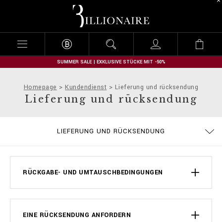
B
i
l
l
i
o
n
SUMMER SALE | EXKLUSIVE STÜCKE MIT -50%
a
i
Homepage
Kundendienst
Lieferung und rücksendung
r
Lieferung und rücksendung
e
DATENSCHUTZBESTIMMUNGEN
GRÖSSENTABELLE
BESTELLUNGEN
COOKIE POLICY
IMPRESSUM
STOP FAKE
LIEFERUNG
KONTAKT
FAQ
LIEFERUNG UND RÜCKSENDUNG
ALLGEMEINE GESCHÄFTSBEDINGUNGEN
ZAHLUNGSARTEN
RÜCKGABE- UND UMTAUSCHBEDINGUNGEN
EINE RÜCKSENDUNG ANFORDERN