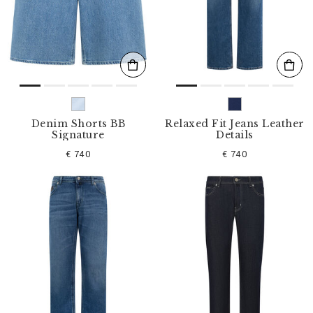
l
t
e
r
n
n
a
c
h
:
Denim Shorts BB
Relaxed Fit Jeans Leather
Signature
Details
€ 740
€ 740