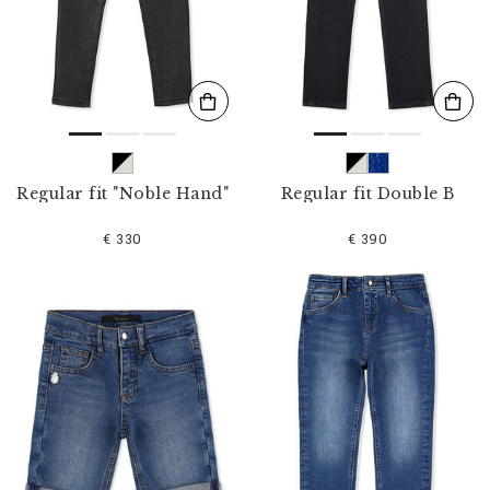
l
t
e
r
n
n
a
c
h
:
Regular fit "Noble Hand"
Regular fit Double B
€ 330
€ 390