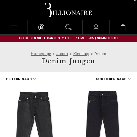
B
i
l
l
i
o
n
ENTDECKEN SIE ELEGANTE STYLES JETZT MIT -50% | SUMMER SALE
a
i
Homepage
Junior
Kleidung
Denim
r
Denim Jungen
e
E
FILTERN NACH
SORTIEREN NACH
r
g
e
b
n
i
s
s
e
f
i