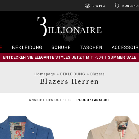
CRYPTO
KUNDENDI
B
i
l
l
i
E
BEKLEIDUNG
SCHUHE
TASCHEN
ACCESSOIR
o
n
ENTDECKEN SIE ELEGANTE STYLES JETZT MIT -50% | SUMMER SALE
a
i
r
Homepage
BEKLEIDUNG
Blazers
e
Blazers Herren
ANSICHT DES OUTFITS
PRODUKTANSICHT