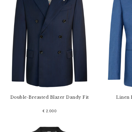
s
e
f
i
l
t
e
r
n
n
a
c
h
:
Double-Breasted Blazer Dandy Fit
Linen 
€ 2.000