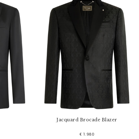
Jacquard Brocade Blazer
€ 1.980