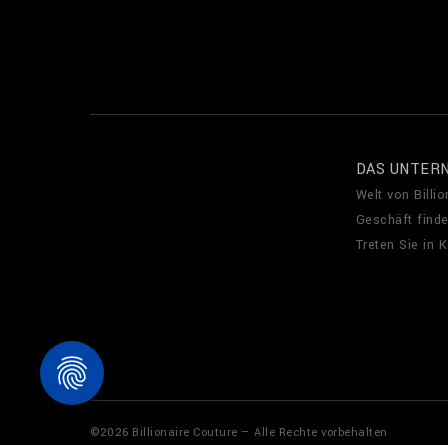
DAS UNTER
Welt von Billio
Geschäft find
Treten Sie in 
©
2026
Billionaire Couture — Alle Rechte vorbehalten