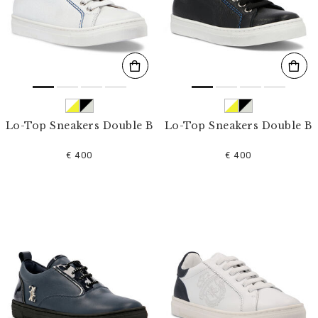
l
t
e
r
n
n
a
c
h
:
Lo-Top Sneakers Double B
Lo-Top Sneakers Double B
€ 400
€ 400