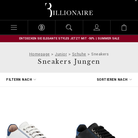
B
i
l
l
i
o
n
ENTDECKEN SIE ELEGANTE STYLES JETZT MIT -50% | SUMMER SALE
a
i
Homepage
Junior
Schuhe
Sneakers
r
Sneakers Jungen
e
E
FILTERN NACH
SORTIEREN NACH
r
g
e
b
n
i
s
s
e
f
i