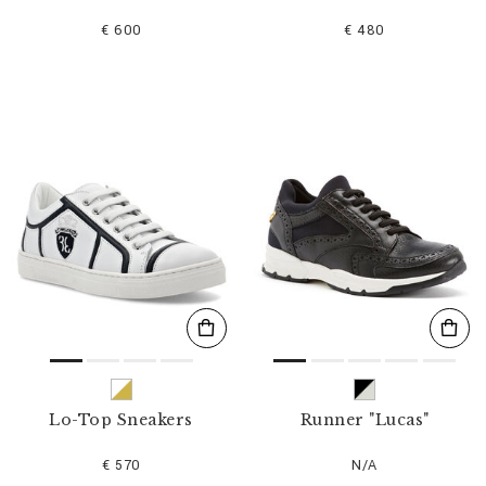
€ 600
€ 480
Lo-Top Sneakers
Runner "Lucas"
€ 570
N/A