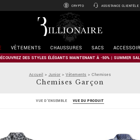
CRYPTO
ASSISTANCE CLIENTÈLE
B
i
l
l
i
E
VÊTEMENTS
CHAUSSURES
SACS
ACCESSOI
o
n
DÉCOUVREZ DES STYLES ÉLÉGANTS MAINTENANT À -50% | SUMMER SAL
a
i
r
Accueil
Junior
Vêtements
Chemises
e
Chemises Garçon
VUE D'ENSEMBLE
VUE DU PRODUIT