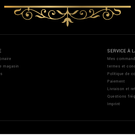
E
SERVICE À L
onaire
Mes command
de magasin
termes et cond
us
Politique de co
Paiement
Livraison et re
Questions fré
Imprint