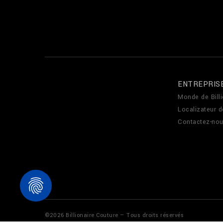
ENTREPRIS
Monde de Billi
Localizateur 
Contactez-no
©
2026
Billionaire Couture — Tous droits réservés