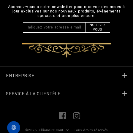
Abonnez-vous à notre newsletter pour recevoir des mises à
jour exclusives sur nos nouveaux produits, événements
spéciaux et bien plus encore.
INSCRIVEZ-
VOUS
ENTREPRISE
SERVICE À LA CLIENTÈLE
Monde de Billionaire
Localizateur de magasin
Mes commandes
L
F
i
a
n
c
k
e
Contactez-nous
termes et conditions
©
2026
Billionaire Couture — Tous droits réservés
e
b