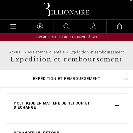
B
i
l
l
i
o
n
SUMMER SALE | PIÈCES EXCLUSIVES À -50%
a
i
Accueil
Assistance clientèle
Expédition et remboursement
r
Expédition et remboursement
e
MODALITÉS DE PAIEMENT
CONDITIONS DE VENTE
CONFIDENTIALITE
COOKIE POLICY
GUIDE TAILLES
COMMANDES
EXPÉDITION
STOP FAKE
CONTACTS
IMPRINT
FAQ
EXPÉDITION ET REMBOURSEMENT
POLITIQUE EN MATIÈRE DE RETOUR ET
D'ÉCHANGE