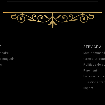
E
SERVICE À L
onaire
Mes command
de magasin
termes et cond
us
Politique de co
Paiement
Livraison et re
Questions fré
Imprint