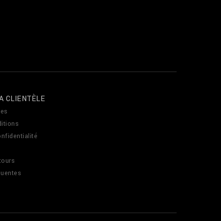
A CLIENTÈLE
es
itions
nfidentialité
tours
quentes