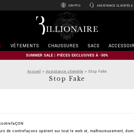
CRYPTO
ASSISTANCE CLIENTÈLE
B
i
l
l
i
E
VÊTEMENTS
CHAUSSURES
SACS
ACCESSOI
o
n
SUMMER SALE | PIÈCES EXCLUSIVES À -50%
a
i
r
Accueil
Assistance clientèle
Stop Fake
e
Stop Fake
-contrefaÇON
rs de contrefaçons opèrent sur tout le web et, malheureusement, domin