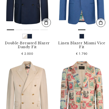
s
u
l
t
a
t
s
p
a
r
Double-Breasted Blazer
Linen Blazer Miami Vice
:
Dandy Fit
Fit
€ 2.000
€ 1.790