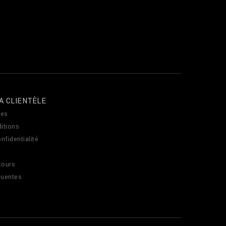
A CLIENTÈLE
es
itions
nfidentialité
tours
quentes