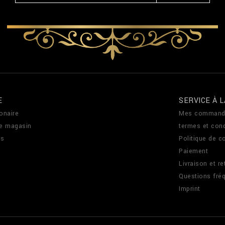
E
SERVICE À L
onaire
Mes command
de magasin
termes et cond
us
Politique de co
Paiement
Livraison et re
Questions fré
Imprint