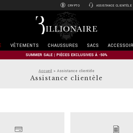
CRYPTO
ASSISTANCE CLIENTÈLE
B
i
l
l
i
E
VÊTEMENTS
CHAUSSURES
SACS
ACCESSOI
o
n
SUMMER SALE | PIÈCES EXCLUSIVES À -50%
a
i
r
Accueil
Assistance clientèle
e
Assistance clientèle