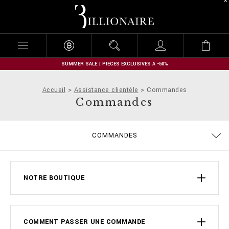
B
i
l
l
i
o
n
SUMMER SALE | PIÈCES EXCLUSIVES À -50%
a
i
Accueil
Assistance clientèle
Commandes
r
Commandes
e
COMMANDES
EXPÉDITION ET REMBOURSEMENT
MODALITÉS DE PAIEMENT
CONDITIONS DE VENTE
CONFIDENTIALITE
COOKIE POLICY
GUIDE TAILLES
EXPÉDITION
STOP FAKE
CONTACTS
IMPRINT
FAQ
NOTRE BOUTIQUE
COMMENT PASSER UNE COMMANDE