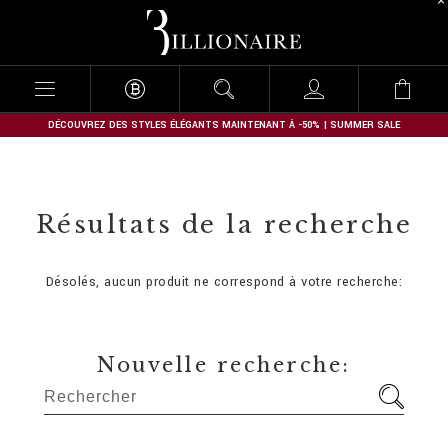
B
i
l
l
i
o
n
DÉCOUVREZ DES STYLES ÉLÉGANTS MAINTENANT À -50% | SUMMER SALE
a
i
r
e
Résultats de la recherche
Désolés, aucun produit ne correspond à votre recherche:
Nouvelle recherche: