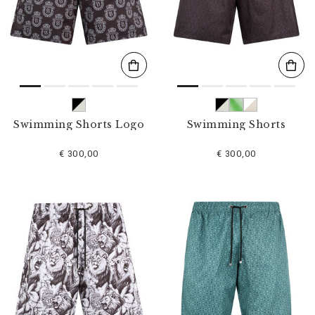
s
u
l
t
a
t
s
p
a
r
Swimming Shorts Logo
Swimming Shorts
:
€ 300,00
€ 300,00