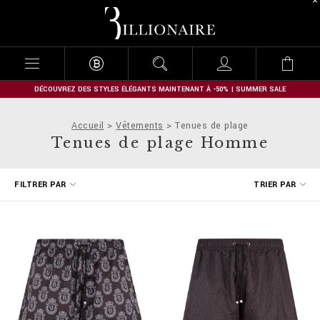
B
i
l
l
i
o
n
DÉCOUVREZ DES STYLES ÉLÉGANTS MAINTENANT À -50% | SUMMER SALE
a
i
Accueil
Vêtements
Tenues de plage
r
Tenues de plage Homme
e
A
FILTRER PAR
TRIER PAR
f
f
i
n
e
r
v
o
s
r
é