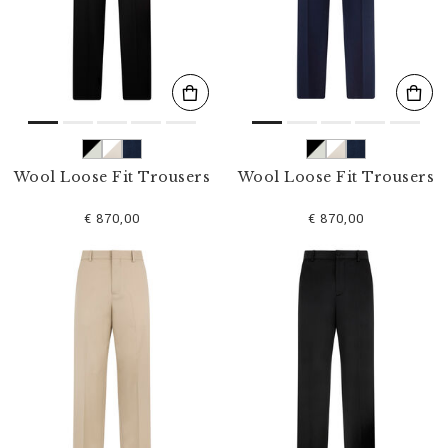
s
u
l
t
a
t
s
p
a
r
Wool Loose Fit Trousers
Wool Loose Fit Trousers
:
€ 870,00
€ 870,00