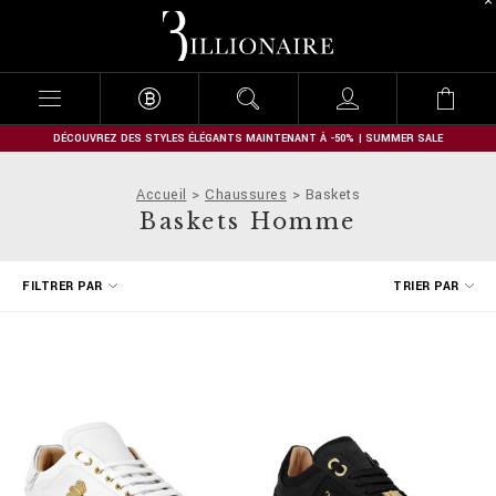
B
i
l
l
i
o
n
DÉCOUVREZ DES STYLES ÉLÉGANTS MAINTENANT À -50% | SUMMER SALE
a
i
Accueil
Chaussures
Baskets
r
Baskets Homme
e
A
FILTRER PAR
TRIER PAR
f
f
i
n
e
r
v
o
s
r
é