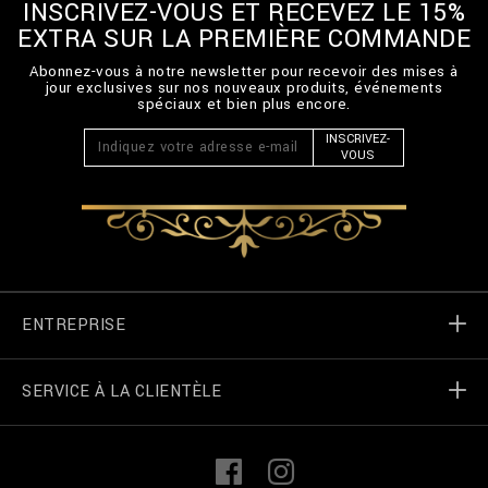
INSCRIVEZ-VOUS ET RECEVEZ LE 15%
EXTRA SUR LA PREMIÈRE COMMANDE
Abonnez-vous à notre newsletter pour recevoir des mises à
jour exclusives sur nos nouveaux produits, événements
spéciaux et bien plus encore.
INSCRIVEZ-
VOUS
ENTREPRISE
SERVICE À LA CLIENTÈLE
Monde de Billionaire
Localizateur de magasin
Mes commandes
L
F
i
a