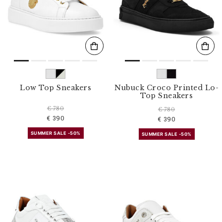
s
u
l
t
a
t
s
p
a
r
Low Top Sneakers
Nubuck Croco Printed Lo-
:
Top Sneakers
€ 780
€ 780
€ 390
€ 390
SUMMER SALE -50%
SUMMER SALE -50%