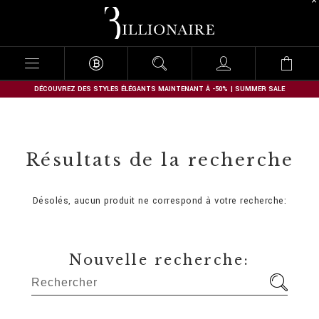
B
i
l
l
i
o
n
DÉCOUVREZ DES STYLES ÉLÉGANTS MAINTENANT À -50% | SUMMER SALE
a
i
r
e
Résultats de la recherche
Désolés, aucun produit ne correspond à votre recherche:
Nouvelle recherche: