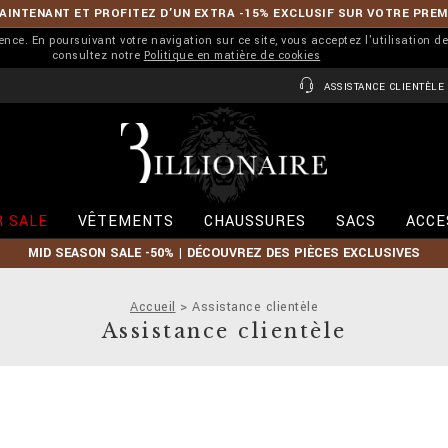
INTENANT ET PROFITEZ D’UN EXTRA -15% EXCLUSIF SUR VOTRE PRE
ience. En poursuivant votre navigation sur ce site, vous acceptez l'utilisation d
consultez notre
Politique en matière de cookies
ASSISTANCE CLIENTÈLE
B
i
l
l
i
 SALE
VÊTEMENTS
CHAUSSURES
SACS
ACCE
o
n
MID SEASON SALE -50% | DÉCOUVREZ DES PIÈCES EXCLUSIVES
a
i
r
Accueil
Assistance clientèle
e
Assistance clientèle