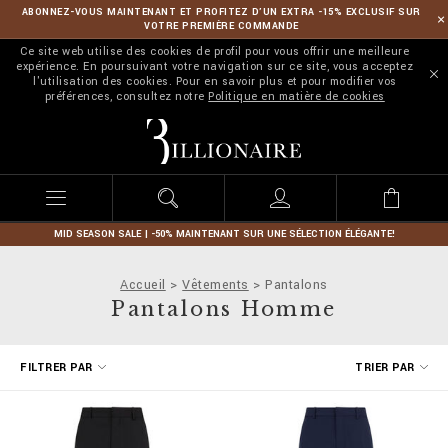
ABONNEZ-VOUS MAINTENANT ET PROFITEZ D’UN EXTRA -15% EXCLUSIF SUR
VOTRE PREMIÈRE COMMANDE
Ce site web utilise des cookies de profil pour vous offrir une meilleure
expérience. En poursuivant votre navigation sur ce site, vous acceptez
l'utilisation des cookies. Pour en savoir plus et pour modifier vos
préférences, consultez notre
Politique en matière de cookies
B
i
l
l
i
o
n
MID SEASON SALE | -50% MAINTENANT SUR UNE SÉLECTION ÉLÉGANTE!
a
i
Accueil
Vêtements
Pantalons
r
Pantalons Homme
e
A
FILTRER PAR
TRIER PAR
f
f
i
n
e