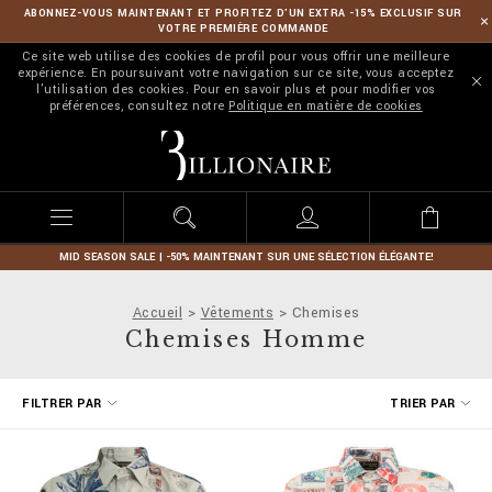
ABONNEZ-VOUS MAINTENANT ET PROFITEZ D’UN EXTRA -15% EXCLUSIF SUR
VOTRE PREMIÈRE COMMANDE
Ce site web utilise des cookies de profil pour vous offrir une meilleure
expérience. En poursuivant votre navigation sur ce site, vous acceptez
l'utilisation des cookies. Pour en savoir plus et pour modifier vos
préférences, consultez notre
Politique en matière de cookies
B
i
l
l
i
o
n
MID SEASON SALE | -50% MAINTENANT SUR UNE SÉLECTION ÉLÉGANTE!
a
i
Accueil
Vêtements
Chemises
r
Chemises Homme
e
A
FILTRER PAR
TRIER PAR
f
f
i
n
e