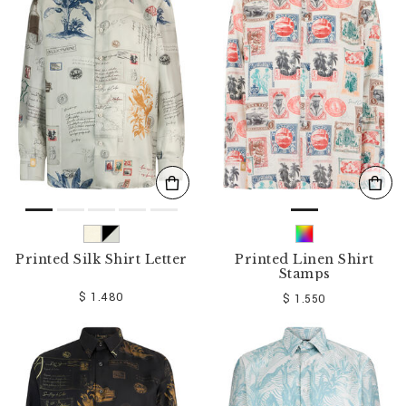
r
v
o
s
r
é
s
u
l
t
a
t
s
p
a
r
Printed Silk Shirt Letter
Printed Linen Shirt
:
Stamps
$ 1.480
$ 1.550