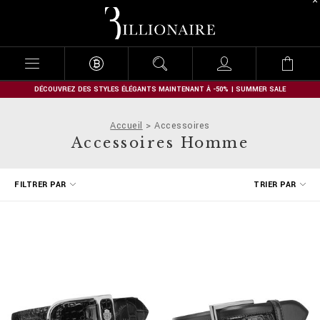
B
i
l
l
i
o
n
DÉCOUVREZ DES STYLES ÉLÉGANTS MAINTENANT À -50% | SUMMER SALE
a
i
Accueil
Accessoires
r
Accessoires Homme
e
A
FILTRER PAR
TRIER PAR
f
f
i
n
e
r
v
o
s
r
é