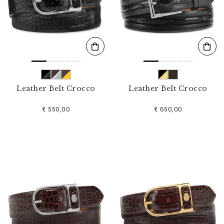
s
u
l
t
a
t
s
p
a
r
Leather Belt Crocco
Leather Belt Crocco
:
€ 550,00
€ 650,00