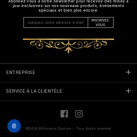
Abonnez-vous à notre newsletter pour recevoir des mises à
jour exclusives sur nos nouveaux produits, événements
spéciaux et bien plus encore.
INSCRIVEZ-
VOUS
ENTREPRISE
SERVICE À LA CLIENTÈLE
Monde de Billionaire
Localizateur de magasin
Mes commandes
L
F
i
a
n
c
k
e
Contactez-nous
termes et conditions
©
2026
Billionaire Couture — Tous droits réservés
e
b
d
o