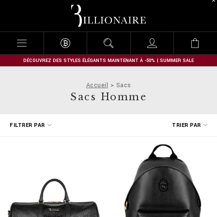
B
i
l
l
i
o
n
DÉCOUVREZ DES STYLES ÉLÉGANTS MAINTENANT À -50% | SUMMER SALE
a
i
Accueil
Sacs
r
Sacs Homme
e
A
FILTRER PAR
TRIER PAR
f
f
i
n
e
r
v
o
s
r
é