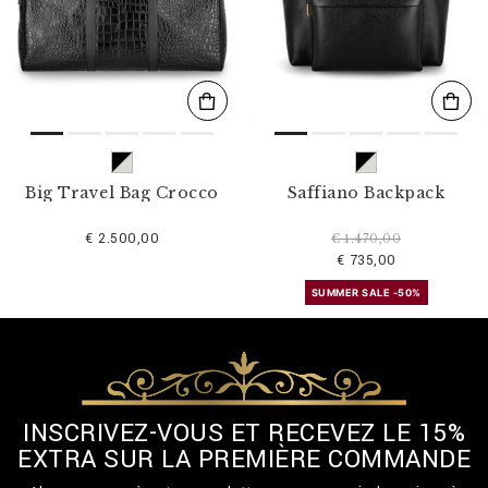
s
u
l
t
a
t
s
p
a
r
Big Travel Bag Crocco
Saffiano Backpack
:
€ 2.500,00
€ 1.470,00
€ 735,00
SUMMER SALE -50%
INSCRIVEZ-VOUS ET RECEVEZ LE 15%
EXTRA SUR LA PREMIÈRE COMMANDE