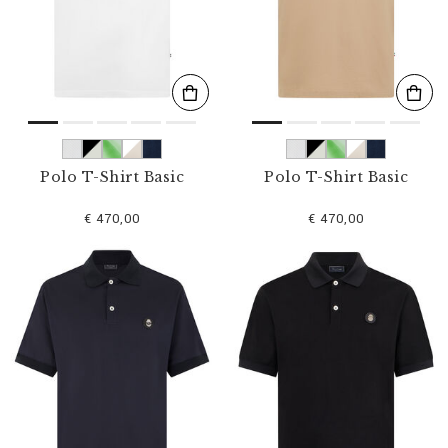
s
u
l
t
a
t
s
p
a
r
Polo T-Shirt Basic
Polo T-Shirt Basic
:
€ 470,00
€ 470,00