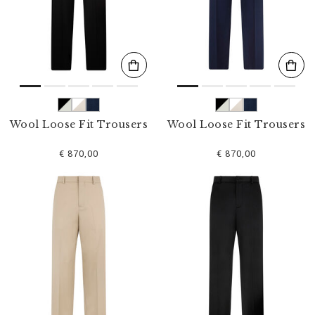
s
u
l
t
a
t
s
p
a
r
Wool Loose Fit Trousers
Wool Loose Fit Trousers
:
€ 870,00
€ 870,00