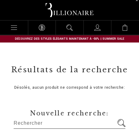
B
i
l
l
i
o
n
DÉCOUVREZ DES STYLES ÉLÉGANTS MAINTENANT À -50% | SUMMER SALE
a
i
r
e
Résultats de la recherche
Désolés, aucun produit ne correspond à votre recherche:
Nouvelle recherche: