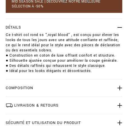
MID SEASON SALE | DÉCOUVREZ NOTRE MEILLEURE
r
r
SÉLECTION À -50%
/
t
t
o
-
p
s
t
DÉTAILS
h
i
i
Ce t-shirt col rond ss ",royal blood" , est conçu pour élever les
o
r
looks de tous les jours avec une attitude confiante et raffinée,
n
t
ce qui le rend idéal pour le style avec des pièces de déclaration
s
-
ou des essentiels sobres.
r
● Construction en coton de luxe offrant confort et structure.
o
● Silhouette ajustée conçue pour améliorer la coupe générale.
u
● Des détails raffinés qui rehaussent le style classique.
n
● Idéal pour les looks élégants et décontractés.
d
-
n
COMPOSITION
e
c
k
-
LIVRAISON & RETOURS
s
s
-
SÉCURITÉ ET UTILISATION DU PRODUIT
_