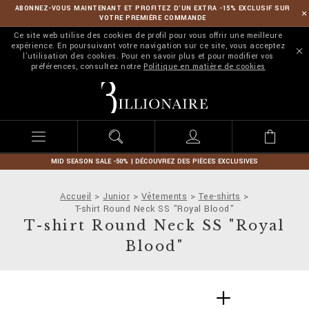
ABONNEZ-VOUS MAINTENANT ET PROFITEZ D’UN EXTRA -15% EXCLUSIF SUR
VOTRE PREMIÈRE COMMANDE
Ce site web utilise des cookies de profil pour vous offrir une meilleure
expérience. En poursuivant votre navigation sur ce site, vous acceptez
l'utilisation des cookies. Pour en savoir plus et pour modifier vos
préférences, consultez notre
Politique en matière de cookies
B
i
l
l
i
o
n
MID SEASON SALE -50% | DÉCOUVREZ DES PIÈCES EXCLUSIVES
a
i
Accueil
Junior
Vêtements
Tee-shirts
r
T-shirt Round Neck SS "Royal Blood"
e
T-shirt Round Neck SS "Royal
Blood"