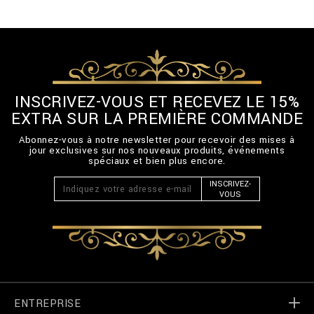
-
B
T
E
0
1
4
N
INSCRIVEZ-VOUS ET RECEVEZ LE 15%
_
EXTRA SUR LA PREMIÈRE COMMANDE
0
8
Abonnez-vous à notre newsletter pour recevoir des mises à
.
jour exclusives sur nos nouveaux produits, événements
h
spéciaux et bien plus encore.
t
m
INSCRIVEZ-
VOUS
l
ENTREPRISE