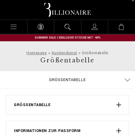
B
i
l
l
i
o
n
SUMMER SALE | EXKLUSIVE STÜCKE MIT -50%
a
i
Homepage
Kundendienst
Größentabelle
r
Größentabelle
e
BESTELLUNGEN
GRÖSSENTABELLE
ALLGEMEINE GESCHÄFTSBEDINGUNGEN
LIEFERUNG UND RÜCKSENDUNG
DATENSCHUTZBESTIMMUNGEN
ZAHLUNGSARTEN
COOKIE POLICY
IMPRESSUM
STOP FAKE
LIEFERUNG
KONTAKT
FAQ
GRÖSSENTABELLE
INFORMATIONEN ZUR PASSFORM