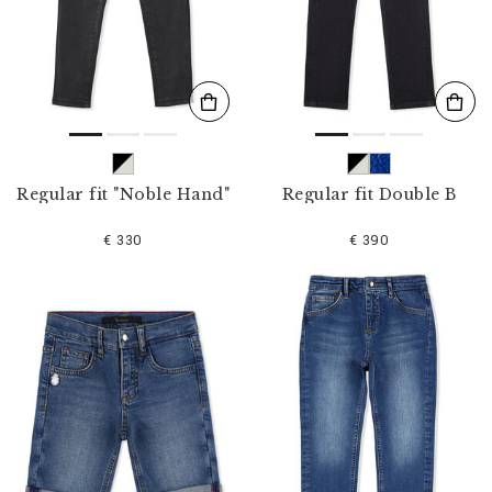
l
t
e
r
n
n
a
c
h
:
Regular fit "Noble Hand"
Regular fit Double B
€ 330
€ 390