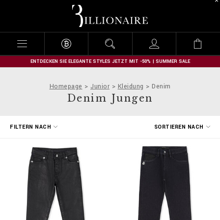
B
i
l
l
i
o
n
ENTDECKEN SIE ELEGANTE STYLES JETZT MIT -50% | SUMMER SALE
a
i
Homepage
Junior
Kleidung
Denim
r
Denim Jungen
e
E
FILTERN NACH
SORTIEREN NACH
r
g
e
b
n
i
s
s
e
f
i