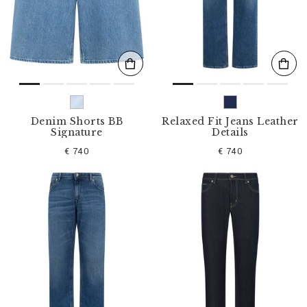
l
t
e
r
n
n
a
c
h
:
Denim Shorts BB
Relaxed Fit Jeans Leather
Signature
Details
€ 740
€ 740