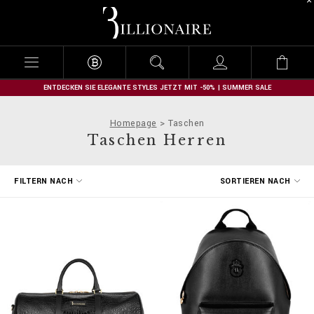
B
i
l
l
i
o
n
ENTDECKEN SIE ELEGANTE STYLES JETZT MIT -50% | SUMMER SALE
a
i
Homepage
Taschen
r
Taschen Herren
e
E
FILTERN NACH
SORTIEREN NACH
r
g
e
b
n
i
s
s
e
f
i