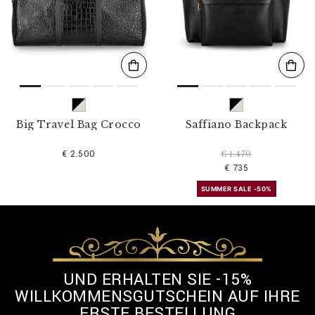
l
t
e
r
n
n
a
c
h
:
Big Travel Bag Crocco
Saffiano Backpack
€ 2.500
€ 1.470
€ 735
SUMMER SALE -50%
UND ERHALTEN SIE -15%
WILLKOMMENSGUTSCHEIN AUF IHRE
ERSTE BESTELLUNG