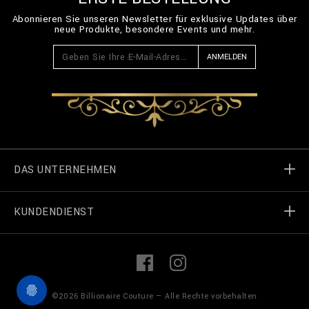
Abonnieren Sie unseren Newsletter für exklusive Updates über
neue Produkte, besondere Events und mehr.
ANMELDEN
DAS UNTERNEHMEN
KUNDENDIENST
Welt von Billionaire
Geschäft finden
Meine Bestellungen
L
F
i
a
n
c
k
e
Treten Sie in Kontakt
Terms und Bedingungen
©
2026
Billionaire Couture — Alle Rechte vorbehalten
e
b