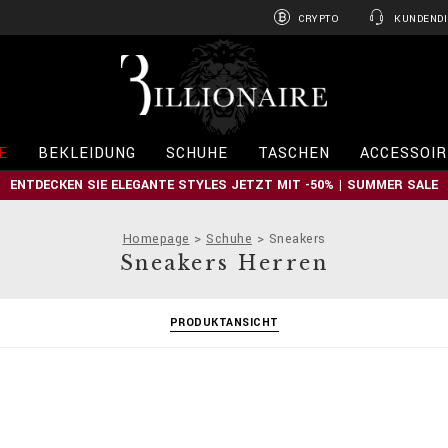
CRYPTO
KUNDENDI
B
i
l
l
i
E
BEKLEIDUNG
SCHUHE
TASCHEN
ACCESSOIR
o
n
ENTDECKEN SIE ELEGANTE STYLES JETZT MIT -50% | SUMMER SALE
a
i
r
Homepage
Schuhe
Sneakers
e
Sneakers Herren
PRODUKTANSICHT