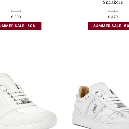
Sneakers
€ 660
€ 740
€ 330
€ 370
UMMER SALE -50%
SUMMER SALE -5