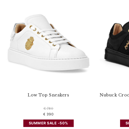
s
e
f
i
l
t
e
r
n
n
a
c
h
:
Low Top Sneakers
Nubuck Croc
€ 780
€ 390
SUMMER SALE -50%
S