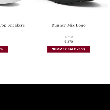
Top Sneakers
Runner Mix Logo
€ 740
€ 370
0%
SUMMER SALE -50%