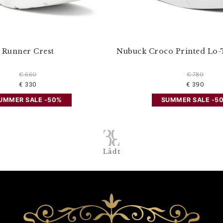
Runner Crest
Nubuck Croco Printed Lo-
€ 660
€ 780
€ 330
€ 390
UMMER SALE -50%
SUMMER SALE -5
Lädt