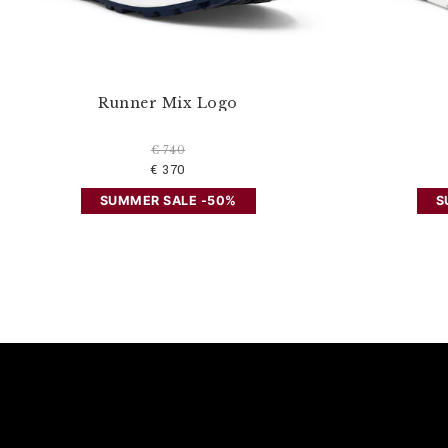
Runner Mix Logo
€ 740
€ 370
SUMMER SALE -50%
S