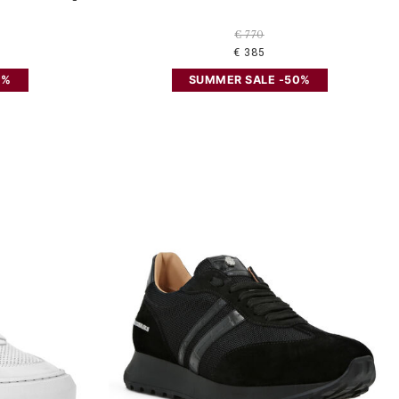
€ 770
€ 385
0%
SUMMER SALE -50%