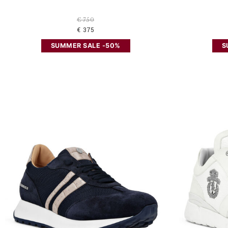
€ 750
€ 375
SUMMER SALE -50%
S