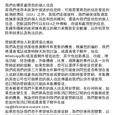
我們在哪里處理您的個人信息
當我們使用本政策中描述的信息時，可能需要將您的信息發送到
歐洲經濟區（EEA）之外。當我們這樣做時，我們確保採取適當
措施來保護您的個人信息和您的權利。通過向我們提供您的個人
信息，您默認我們可以在EEA之外傳輸，存儲和處理您的信息。
美國等國家的政府擁有廣泛的權力來獲取安全數據，以作犯罪預
防和偵查以及執法目的。
營銷選擇加入和選擇退出條款
我們為您提供接收推廣郵件和更新的機會，根據您的偏好，我們
將通過電話或實時聊天與您討論，或通過電子郵件，短信,
WhatsApp和/或直接郵件發送給您。其中包括新產品，功能，增
強功能，特別優惠，升級機會，比賽，感興趣的事件以及一次性
營銷促銷的提醒。如果您願意，您可以選擇不接收這些更新。
我們或我們的第三方業務合作夥伴也可能會詢問您是否希望在進
入促銷活動或參加由我們投放或贊助的活動時接受營銷。本集團
的其他公司也可能將您的個人信息傳遞給我們以供市場使用。
您訂閱的營銷通訊只能由本集團發送。
您有權要求我們不要將您的個人信息用於營銷。在任何時候，如
果您改變主意，我們將為您提供取消訂閱您訂閱的任何服務或更
新的機會。無論何時您收到我們的直接營銷信息，我們都會告訴
您如何取消訂閱或通過電子郵件在線
vip@billionairecouture.com。
如果您告訴我們您不希望收到直接促銷，我們仍會與您聯繫，以