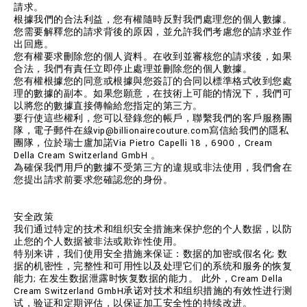
請求。
根據我們的合法利益，您有權隨時反對我們處理您的個人數據。
您需要解釋您的請求背後的原因，並允許我們考慮您的請求並作
出回應。
您有權要求刪除您的個人資料。在收到並審核您的請求後，如果
合法，我們有責任立即停止處理並刪除您的個人數據。
您有權根據您的同意或根據與您簽訂的合同以標準格式收到您處
理的數據的副本。如果您願意，在技術上可能的情況下，我們可
以將您的數據直接傳輸給您指定的第三方。
要行使這些權利，您可以登錄您的帳戶，聯繫我們的客戶服務團
隊，電子郵件在線vip@billionairecouture.com寫信給我們的隱私
團隊，位於瑞士盧加諾Via Pietro Capelli 18，6900，Cream
Della Cream Switzerland GmbH 。
為確保我們用戶的數據不受第三方的違規或非法使用，我們會在
您提出請求前要求您確認您的身份。
安全政策
我们通过特定的技术和组织安全措施来保护您的个人数据，以防
止您的个人数据被非法或欺诈性使用。
特别来讲，我们使用安全措施来保证：数据的加密或假名化; 数
据的机密性，完整性和可用性以及处理它们的系统和服务的恢复
能力; 在发生数据泄露时恢复数据的能力。 此外，Cream Della
Cream Switzerland GmbH承诺对技术和组织措施的有效性进行测
试，验证和定期评估，以保证加工安全性的持续改进。