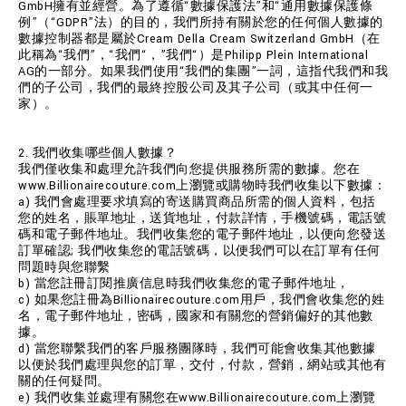
GmbH擁有並經營。為了遵循“數據保護法”和“通用數據保護條
例”（“GDPR”法）的目的，我們所持有關於您的任何個人數據的
數據控制器都是屬於Cream Della Cream Switzerland GmbH（在
此稱為“我們”，“我們“，”我們“）是Philipp Plein International
AG的一部分。如果我們使用“我們的集團”一詞，這指代我們和我
們的子公司，我們的最終控股公司及其子公司（或其中任何一
家）。
2. 我們收集哪些個人數據？
我們僅收集和處理允許我們向您提供服務所需的數據。您在
www.Billionairecouture.com上瀏覽或購物時我們收集以下數據：
a) 我們會處理要求填寫的寄送購買商品所需的個人資料，包括
您的姓名，賬單地址，送貨地址，付款詳情，手機號碼，電話號
碼和電子郵件地址。我們收集您的電子郵件地址，以便向您發送
訂單確認; 我們收集您的電話號碼，以便我們可以在訂單有任何
問題時與您聯繫
b) 當您註冊訂閱推廣信息時我們收集您的電子郵件地址，
c) 如果您註冊為Billionairecouture.com用戶，我們會收集您的姓
名，電子郵件地址，密碼，國家和有關您的營銷偏好的其他數
據。
d) 當您聯繫我們的客戶服務團隊時，我們可能會收集其他數據
以便於我們處理與您的訂單，交付，付款，營銷，網站或其他有
關的任何疑問。
e) 我們收集並處理有關您在www.Billionairecouture.com上瀏覽