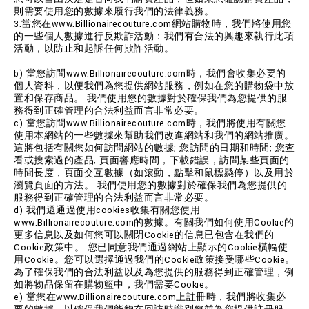
則需要使用您的數據來履行我們的法律義務。
3.當您在www.Billionairecouture.com網站購物時，我們將使用您
的一些個人數據進行反欺詐活動：我們有合法的興趣來執行此項
活動，以防止和起訴任何欺詐活動。
b) 當您訪問www.Billionairecouture.com時，我們會收集必要的
個人資料，以便我們為您提供網站服務，例如在您的購物袋中放
置和保存商品。 我們使用您的數據對於確保我們為您提供的服
務得到正確管理的合法利益而言非常必要。
c) 當您訪問www.Billionairecouture.com時，我們將使用有關您
使用本網站的一些數據來幫助我們改進網站和我們的網站推廣。
這將包括有關您如何訪問網站的數據; 您訪問的日期和時間; 您查
看或搜索過的產品; 頁面響應時間，下載錯誤，訪問某些頁面的
時間長度，頁面交互數據（如滾動，點擊和鼠標懸停）以及用於
瀏覽頁面的方法。 我們使用您的數據對於確保我們為您提供的
服務得到正確管理的合法利益而言非常必要。
d) 我們還通過使用cookies收集有關您使用
www.Billionairecouture.com的數據。有關我們如何使用Cookie的
更多信息以及如何您可以關閉Cookie的信息已包含在我們的
Cookie政策中。 您已同意我們通過網站上顯示的Cookie橫幅使
用Cookie。您可以選擇通過我們的Cookie政策接受哪些Cookie。
為了確保我們的合法利益以及為您提供的服務得到正確管理，例
如將物品保留在購物籃中，我們需要Cookie。
e) 當您在www.Billionairecouture.com上註冊時，我們將收集必