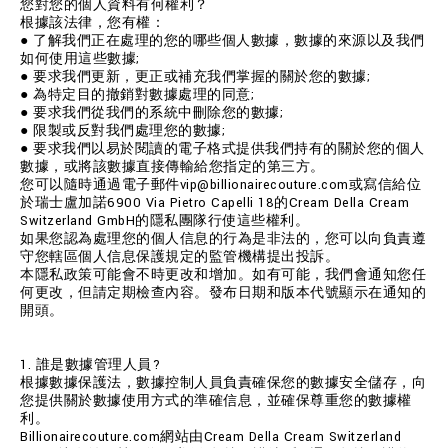
您對您的個人資料有何權利？
根據該法律，您有權：
● 了解我們正在處理的您的哪些個人數據，數據的來源以及我們
如何使用這些數據;
● 要求我們更新，更正或補充我們掌握的關於您的數據;
● 為特定目的撤銷對數據處理的同意;
● 要求我們從我們的系統中刪除您的數據;
● 限製或反對我們處理您的數據;
● 要求我們以易於閱讀的電子格式提供我們持有的關於您的個人
數據，或將該數據直接傳輸給您指定的第三方。
您可以隨時通過電子郵件vip@billionairecouture.com或寫信給位
於瑞士盧加諾6900 Via Pietro Capelli 18的Cream Della Cream
Switzerland GmbH的隱私團隊行使這些權利。
如果您認為處理您的個人信息的行為是非法的，您可以向負責遵
守您轄區個人信息保護規定的監管機構提出投訴。
本隱私政策可能會不時更改和增加。如有可能，我們會通知您任
何更改，但請定期檢查內容。發布日期和版本代號顯示在通知的
開頭。
1. 誰是數據管理人員?
根據數據保護法，數據控制人員負責確保您的數據安全儲存，向
您提供關於數據使用方式的準確信息，並確保尊重您的數據權
利。
Billionairecouture.com網站由Cream Della Cream Switzerland