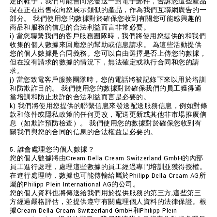
定的鞋子，我們可能會向您發送一封電子郵件，告訴您這些產品
現在正在出售或向您展示類似的產品，作為我們互聯網廣告的一
部分。 我們使用您的數據對於確保您收到有關您可能感興趣的
商品和服務的信息的合法利益而言非常必要。
i) 當您聯繫我們的客戶服務團隊時，我們將使用您提供的和我們
收集的個人數據來回應您的幫助或信息請求。 為這些活動提供
您的個人數據是合同義務。您可以自由選擇是否上傳您的數據，
但在沒有請求的數據的情況下，無法確定或執行合同和您的請
求。
j) 當您致電客戶服務團隊時，您的電話將被記錄下來以用於培訓
和防欺詐目的。 我們使用您的數據對於確保我們的員工獲得適
當培訓和防止欺詐的合法利益而言是必要的。
k) 我們將使用您提供的聯繫信息來發送配送服務信息，例如對條
款和條件或隱私政策的任何更改，配送更新或其他非市場推廣信
息（如欺詐預防檢查）。 我們使用您的數據對於確保您收到有
關我們與您的合同的信息的合法權益是必要的。
5. 誰會處理您的個人數據？
您的個人數據將由Cream Della Cream Switzerland GmbH的內部
員工進行處理，處理這些數據的員工經過專門培訓並獲得授權。
在進行處理時，數據也可能傳輸給屬於Philipp Della Cream AG所
屬的Philipp Plein International AG的公司。
您的個人資料也將傳送給我們用於提供服務的第三方;這些第三
方經過嚴格評估，並提供遵守有關處理個人資料的法律保證。根
據Cream Della Cream Switzerland GmbH和Philipp Plein