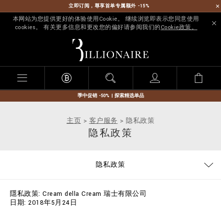
立即订阅，尊享首单专属额外 -15%
本网站为您提供更好的体验使用Cookie。 继续浏览即表示您同意使用
cookies。 有关更多信息和更改您的偏好请参阅我们的
Cookie政策。
B
i
l
l
i
o
n
季中促销 -50% | 探索精选单品
a
i
主页
客户服务
隐私政策
r
隐私政策
e
尺码指标
联络我们
反对赝品
常见问题
IMPRINT
訂單
隐私政策
COOKIE POLICY
条款与条件
运送及退货
付款
运送
隱私政策: Cream della Cream 瑞士有限公司
日期: 2018年5月24日