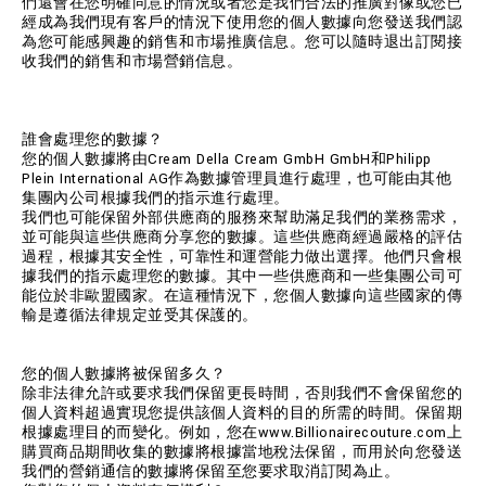
們還會在您明確同意的情況或者您是我們合法的推廣對像或您已
經成為我們現有客戶的情況下使用您的個人數據向您發送我們認
為您可能感興趣的銷售和市場推廣信息。您可以隨時退出訂閱接
收我們的銷售和市場營銷信息。
誰會處理您的數據？
您的個人數據將由Cream Della Cream GmbH GmbH和Philipp
Plein International AG作為數據管理員進行處理，也可能由其他
集團內公司根據我們的指示進行處理。
我們也可能保留外部供應商的服務來幫助滿足我們的業務需求，
並可能與這些供應商分享您的數據。這些供應商經過嚴格的評估
過程，根據其安全性，可靠性和運營能力做出選擇。他們只會根
據我們的指示處理您的數據。其中一些供應商和一些集團公司可
能位於非歐盟國家。在這種情況下，您個人數據向這些國家的傳
輸是遵循法律規定並受其保護的。
您的個人數據將被保留多久？
除非法律允許或要求我們保留更長時間，否則我們不會保留您的
個人資料超過實現您提供該個人資料的目的所需的時間。保留期
根據處理目的而變化。例如，您在www.Billionairecouture.com上
購買商品期間收集的數據將根據當地稅法保留，而用於向您發送
我們的營銷通信的數據將保留至您要求取消訂閱為止。