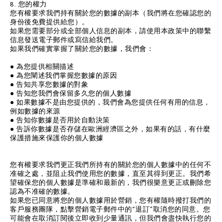
8. 您的權力
您有權要求我們持有關於您的數據的副本（我們將在您確認您的
身份後免費提供給您）。
如果您需要部分或全部個人信息的副本，請使用本政策中的聯繫
信息發送電子郵件或寫信給我們。
如果我們確實掌握了關於您的數據，我們會：
● 為您提供相關描述
● 為您闡述我們掌握您數據的原因
● 告知共享您數據的對象
● 告知您我們會保留多久您的個人數據
● 如果數據不是由您提供的，我們會為您提供任何有用的信息，
例如數據的來源
● 告知你數據是否用於自動決策
● 告訴你數據是否存儲在歐洲經濟區之外，如果有的話，有什麼
保護措施來保護你的個人數據
您有權要求我們更正我們所持有的關於您的個人數據中的任何不
准確之處，並阻止我們使用您的數據，直至其得到更正。我們希
望確保您的個人數據是準確和最新的，我們很樂意更正或刪除您
認為不准確的數據。
如果您已同意將您的個人數據用於營銷，您有權隨時撥打我們的
客戶服務團隊，點擊營銷電子郵件中的“退訂”取消您的同意。您
可能會在取消訂閱後立即收到少量通訊，但我們會盡快執行您的