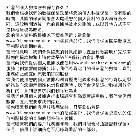
7. 您的個人數據會被保存多久？
我們會根據我們的數據保留政策將您的個人數據保留一段有限的
時間。具體的保留期限會因處理您的個人資料的原因而有所不
同。這段時間過後，您的數據將被永久刪除，或以其他方式不可
逆轉地呈現為匿名。
您的個人資料將根據以下標准保留：當您從
www.Billionairecouture.com購買商品時，我們將保留開票數據直
至相關結算期結束。
當您付款時，我們會保留您的付款細節，直至付款證明和完成有
關您的提款權和申請付款爭議的相關行政會計手續;
當您向我們提供個人數據以便使用www.Billionairecouture.com的
服務（例如營銷傳播）時，我們將為此目的保留您的數據，直到
服務終止或直到您取消訂閱服務;
當我們使用您的個人數據和瀏覽歷史記錄來分析您的行為以定製
網站並向您顯示個性化銷售優惠時，我們會保留這些數據用於分
析目的，直到您要求我們刪除它為止;
當我們使用個人數據進行市場調查和滿意度調查時，我們會保留
數據，直到您要求我們停止。
當您聯繫我們的客戶服務團隊時，只要您仍然是
www.Billionairecouture.com的活躍客戶，我們會保留您提供的任
何相關於您的查詢的額外個人數據。
當您聯繫我們的客戶服務團隊時，我們可能會將通話記錄保留3
個月。信用卡詳細信息不記錄為通話的一部分。