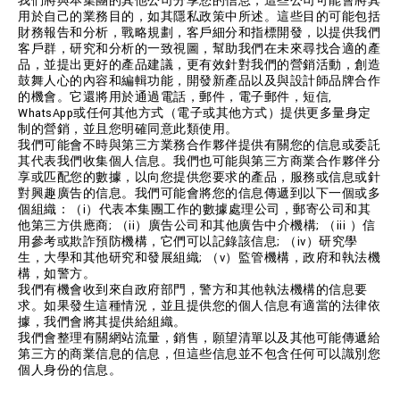
我們將與本集團的其他公司分享您的信息，這些公司可能會將其
用於自己的業務目的，如其隱私政策中所述。這些目的可能包括
財務報告和分析，戰略規劃，客戶細分和指標開發，以提供我們
客戶群，研究和分析的一致視圖，幫助我們在未來尋找合適的產
品，並提出更好的產品建議，更有效針對我們的營銷活動，創造
鼓舞人心的內容和編輯功能，開發新產品以及與設計師品牌合作
的機會。它還將用於通過電話，郵件，電子郵件，短信,
WhatsApp或任何其他方式（電子或其他方式）提供更多量身定
制的營銷，並且您明確同意此類使用。
我們可能會不時與第三方業務合作夥伴提供有關您的信息或委託
其代表我們收集個人信息。我們也可能與第三方商業合作夥伴分
享或匹配您的數據，以向您提供您要求的產品，服務或信息或針
對興趣廣告的信息。我們可能會將您的信息傳遞到以下一個或多
個組織：（i）代表本集團工作的數據處理公司，郵寄公司和其
他第三方供應商; （ii）廣告公司和其他廣告中介機構; （iii ）信
用參考或欺詐預防機構，它們可以記錄該信息; （iv）研究學
生，大學和其他研究和發展組織; （v）監管機構，政府和執法機
構，如警方。
我們有機會收到來自政府部門，警方和其他執法機構的信息要
求。如果發生這種情況，並且提供您的個人信息有適當的法律依
據，我們會將其提供給組織。
我們會整理有關網站流量，銷售，願望清單以及其他可能傳遞給
第三方的商業信息的信息，但這些信息並不包含任何可以識別您
個人身份的信息。