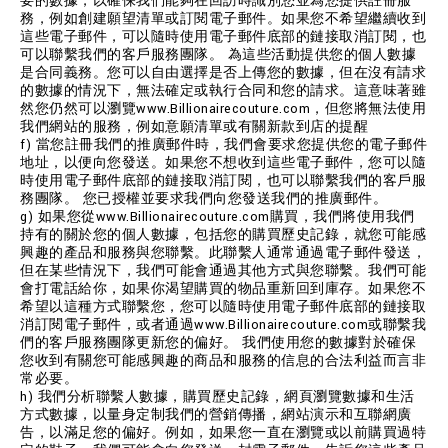
要的數據，以確保我們能夠在回訪時識別您並為您提供註冊服
務，例如創建願望清單或訂閱電子郵件。如果您不希望繼續收到
這些電子郵件，可以隨時使用電子郵件底部的鏈接取消訂閱，也
可以聯繫我們的客戶服務團隊。 為這些活動提供您的個人數據
是合同義務。您可以自由選擇是否上傳您的數據，但在沒有請求
的數據的情況下，無法確定或執行合同和您的請求。這意味著雖
然您仍然可以瀏覽www.Billionairecouture.com，但您將無法使用
我們網站的服務，例如意願清單或有關新款到店的提醒
f) 當您註冊我們的推廣郵件時，我們會要求您提供您的電子郵件
地址，以便向您發送。如果您不想收到這些電子郵件，您可以隨
時使用電子郵件底部的鏈接取消訂閱，也可以聯繫我們的客戶服
務團隊。 您已授權並要求我們向您發送我們的推廣郵件。
g) 如果您從www.Billionairecouture.com購買，我們將使用我們
持有的關於您的個人數據，包括您的購買歷史記錄，就您可能感
興趣的產品和服務與您聯繫。此聯繫人通常通過電子郵件發送，
但在某些情況下，我們可能會通過其他方式與您聯繫。我們可能
會打電話給你，如果你渴望購買的物品重新回到庫存。如果您不
希望以這種方式聯繫您，您可以隨時使用電子郵件底部的鏈接取
消訂閱電子郵件，或者通過www.Billionairecouture.com或聯繫我
們的客戶服務團隊更新您的偏好。 我們使用您的數據對於確保
您收到有關您可能感興趣的商品和服務的信息的合法利益而言非
常必要。
h) 我們分析聯繫人數據，購買歷史記錄，網頁瀏覽數據和生活
方式數據，以量身定制我們的營銷傳播，網站演示和互聯網廣
告，以滿足您的偏好。例如，如果您一直在瀏覽或以前購買過特