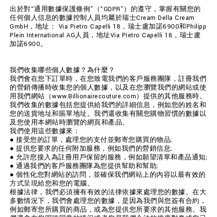
出於對“通用數據保護條例”（“GDPR”）的遵守，掌握有關您的
任何個人信息的數據控制人員均屬於瑞士Cream Della Cream
GmbH，地址： Via Pietro Capelli 18，瑞士盧加諾6900和Philipp
Plein International AG人員，地址Via Pietro Capelli 18，瑞士盧
加諾6900。
我們收集哪些個人數據？為什麼？
我們會在您下訂單時，在您致電我們的客戶服務團隊，註冊我們
的營銷傳播時收集您的個人數據，以及在您瀏覽我們的網站或使
用我們網站（www.Billionairecouture.com）提供的其他服務時。
我們收集的數據包括您提供給我們的詳細信息，例如您的姓名和
您的送貨地址和賬單地址。我們還收集有關您購物習慣的數據以
及您使用本網站時瀏覽的網頁和產品。
我們使用這些數據來：
● 接受您的訂單，處理您的支付並郵寄您購買的物品;
● 提供您要求的任何附加服務，例如我們的營銷信息;
● 允許您接入為註冊用戶保留的服務，例如願望清單和產品通知;
● 通過我們的客戶服務團隊為您提供幫助和幫助;
● 個性化您對網站的訪問，並確保我們網站上的內容以最有效的
方式呈現給您和您的電腦。
根據法律，我們必須擁有有效的法律依據來處理您的數據。在大
多數情況下，我們會處理您的數據，是因為我們與您簽有合約，
例如郵寄您所購買的商品，或為您提供您所要求的其他服務。我