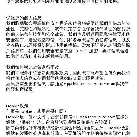
便向您提供您要求的產品和服務以及用於管理目的的服務。
保護您的個人信息
我們將採取合理謹慎的安全措施來確保您提供給我們的信息的安
全性，完整性和隱私性。我們制定了旨在保護我們掌握的關於您
的個人信息的技術和安全政策。我們也遵循適用隱私法律要求的
安全程序。這些包括存儲，使用和發布您提供的任何信息，以及
旨在防止未經授權訪問或使用的措施。當您下訂單或訪問您的賬
戶信息時，我們使用安全套接字層（SSL）加密，再將信息發送
給我們以防止其被未經授權使用。
我們如何對此政策進行更改
我們可能會不時更新此隱私政策，因此您可能希望在每次向我們
提供個人信息或使用我們的網站時查看此隱私政策。
如果您需要更多信息，請通過vip@billionairecouture.com與我們
的隱私官聯繫
Cookie政策
什麼是cookie，其用途是什麼？
Cookie是一個小文件，當您訪問像Billionairecouture.com這樣的
網站（“網站”）時，它會發送到瀏覽器並保存在設備上。
除了向網站所有者提供統計或廣告用途的信息之外，Cookie允許
網站有效運作並改進其服務，主要通過記住您的偏好來個性化您