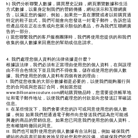
h) 我們分析聯繫人數據，購買歷史記錄，網頁瀏覽數據和生活
方式數據，以量身定制我們的營銷傳播，網站演示和互聯網廣
告，以滿足您的偏好。例如，如果您一直在瀏覽或者以前購買過
特定的鞋子款式，我們可能會向您發送一封電子郵件，告訴您這
些產品現在正在出售或向您展示類似的產品，作為我們互聯網廣
告的一部分。
i) 當您聯繫我們的客戶服務團隊時，我們將使用您提供的和我們
收集的個人數據來回應您的幫助或信息請求。
4. 我們處理您個人資料的法律依據是什麼？
根據該法律，我們必須有正當理由使用您的個人資料，在與該理
由不符合色情況下並且我們不得收集，儲存或使用您的個人數
據。我們使用您的個人資料有四個有效的理由：
I. 我們從您收集的大部分數據都是必要的，以便我們能夠履行與
您的合同或與您簽訂合同，例如當您從
www.Billionairecouture.com網站購買物品時，您需要提供帳單地
址和電子郵件地址，以便我們處理您的付款並向您發送訂單確認
信息。
II. 在某些情況下，我們會要求您的許可或同意使用您的個人數
據，例如 如果我們想通過電子郵件向您發送我們認為您可能感
興趣的商品的營銷信息。如果您已同意我們使用您的個人資料，
您有權隨時撤回此同意。
III. 我們也可能對使用您的個人數據有合法利益，例如 確保我們
網站的內容盡可能有效地呈現給您和您的設備，或確保我們的營