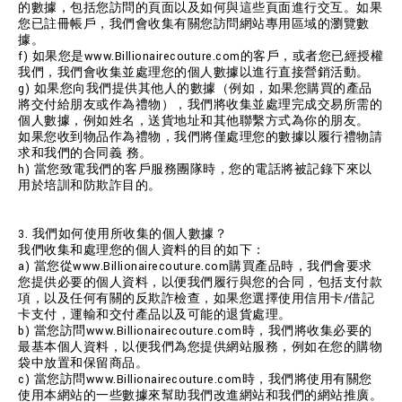
的數據，包括您訪問的頁面以及如何與這些頁面進行交互。如果
您已註冊帳戶，我們會收集有關您訪問網站專用區域的瀏覽數
據。
f) 如果您是www.Billionairecouture.com的客戶，或者您已經授權
我們，我們會收集並處理您的個人數據以進行直接營銷活動。
g) 如果您向我們提供其他人的數據（例如，如果您購買的產品
將交付給朋友或作為禮物），我們將收集並處理完成交易所需的
個人數據，例如姓名，送貨地址和其他聯繫方式為你的朋友。
如果您收到物品作為禮物，我們將僅處理您的數據以履行禮物請
求和我們的合同義 務。
h) 當您致電我們的客戶服務團隊時，您的電話將被記錄下來以
用於培訓和防欺詐目的。
3. 我們如何使用所收集的個人數據？
我們收集和處理您的個人資料的目的如下：
a) 當您從www.Billionairecouture.com購買產品時，我們會要求
您提供必要的個人資料，以便我們履行與您的合同，包括支付款
項，以及任何有關的反欺詐檢查，如果您選擇使用信用卡/借記
卡支付，運輸和交付產品以及可能的退貨處理。
b) 當您訪問www.Billionairecouture.com時，我們將收集必要的
最基本個人資料，以便我們為您提供網站服務，例如在您的購物
袋中放置和保留商品。
c) 當您訪問www.Billionairecouture.com時，我們將使用有關您
使用本網站的一些數據來幫助我們改進網站和我們的網站推廣。