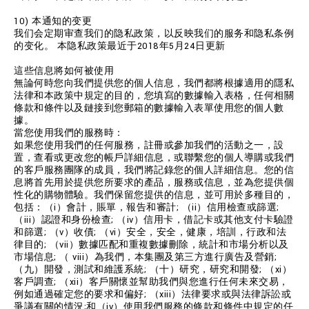
10) 本通知的变更
我们会定期审查我们的隐私政策，以反映我们的服务和隐私条例
的变化。 本隐私政策最近于2018年5月24日更新
這些信息將如何被使用
無論何時您向我們提供您的個人信息，我們都將根據適用的隱私
法律和本政策中規定的目的，您填寫的數據輸入表格，任何相關
條款和條件以及鏈接到您郵箱的數據輸入表單使用您的個人數
據。
當您使用我們的服務時：
如果您使用我們的任何服務，註冊或參加我們的活動之一，設
置，查看或更改您的帳戶詳細信息，或聯繫您的個人導購或我們
的客戶服務團隊的成員，我們將記錄您的個人詳細信息。您的信
息將首先用於提供您所要求的產品，服務或信息，並為您提供個
性化的購物體驗。我們保留您提供的信息，並可用於多種目的，
包括：（i）會計，賬單，報告和審計; （ii）信用檢查或篩選;
（iii）認證和身份檢查; （iv）信用卡，借記卡或其他支付卡驗證
和篩選; （v）收債; （vi）安全，安全，健康，培訓，行政和法
律目的; （vii）數據匹配和重複數據刪除，統計和市場分析以及
市場信息; （ viii）為我們，本集團及第三方進行廣告及營銷;
（九）開發，測試和維護系統; （十）研究，研究和開發; （xi）
客戶調查; （xii）客戶關懷並幫助我們與您進行任何未來交易，
例如通過確定您的要求和偏好; （xiii）法律要求或與法律訴訟或
爭議有關的情況;和（iv）使用我們服務的條款和條件中規定的任