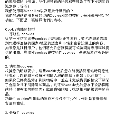
的導航體驗（例如，記住您設置的語言和幣種為了在下次訪問時
識別你，等等）
我們使用哪些cookies以及用於什麼目的？
我們的網站使用各種類型的Cookie和類似技術，每種都有特定的
功能。下面是一張解釋他們的表格。
Cookie功能的類型
1. 導航性 cookies
從第一次訪問這些cookies允許網站正常運行，並允許您通過識
別您選擇連接的國家/地區的語言和市場來查看設備上的內容。
如果您是註冊用戶，他們將允許您獲得認可並訪問從專用區域提
供的服務。導航性cookies是技術性cookies，是網站運作所必需
的。
2. 功能性cookies
根據您的明確要求，這些cookie允許您在隨後訪問網站時對您進
行識別，以便您不必每次都輸入您的信息（例如：記住我“）。
如果您已將商品添加到購物袋中，並在未完成購買的情況下關閉
了會話並且不消除這些商品，則這些Cookie允許您在下次訪問網
站時（在有限的時間內）繼續購物體驗，找到相同的被選中的商
品。
功能性cookies對網站的運作不是必不可少的，作用是改善導航
質量和體驗。
3. 分析性 cookies