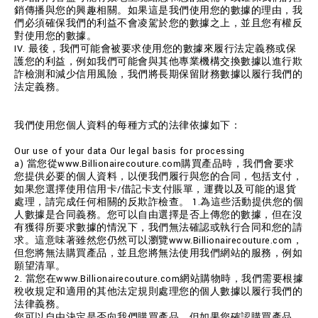
銷傳播與您的興趣相關。如果這是我們使用您的數據的理由，我
們必須確保我們的利益不會凌駕於您的數據之上，並且您有權反
對使用您的數據。
IV. 最後，我們可能會被要求使用您的數據來履行法定義務或保
護您的利益，例如我們可能會與其他專業機構交換數據以進行欺
詐檢測和減少信用風險，我們將長期保留財務數據以履行我們的
法定義務。
我們使用您個人資料的每種方式的法律依據如下：
Our use of your data Our legal basis for processing
a) 當您從www.Billionairecouture.com購買產品時，我們會要求
您提供必要的個人資料，以便我們履行與您的合同，包括支付，
如果您選擇使用信用卡/借記卡支付賬單，運費以及可能的退貨
處理，請完成任何相關的反欺詐檢查。 1.為這些活動提供您的個
人數據是合同義務。您可以自由選擇是否上傳您的數據，但在沒
有獲得所要求數據的情況下，我們無法確認或執行合同和您的請
求。這意味著雖然您仍然可以瀏覽www.Billionairecouture.com，
但您將無法購買產品，並且您將無法使用我們網站的服務，例如
願望清單。
2. 當您在www.Billionairecouture.com網站購物時，我們需要根據
稅收規定和適用的其他法定規則處理您的個人數據以履行我們的
法律義務。
您可以自由決定是否向我們購買產品，但如果您確認購買產品，