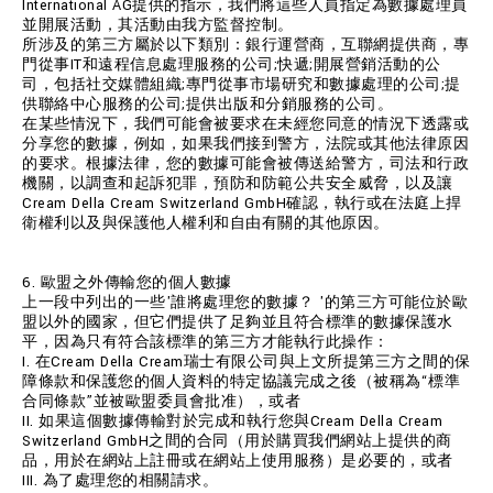
International AG提供的指示，我們將這些人員指定為數據處理員
並開展活動，其活動由我方監督控制。
所涉及的第三方屬於以下類別：銀行運營商，互聯網提供商，專
門從事IT和遠程信息處理服務的公司;快遞;開展營銷活動的公
司，包括社交媒體組織;專門從事市場研究和數據處理的公司;提
供聯絡中心服務的公司;提供出版和分銷服務的公司。
在某些情況下，我們可能會被要求在未經您同意的情況下透露或
分享您的數據，例如，如果我們接到警方，法院或其他法律原因
的要求。根據法律，您的數據可能會被傳送給警方，司法和行政
機關，以調查和起訴犯罪，預防和防範公共安全威脅，以及讓
Cream Della Cream Switzerland GmbH確認，執行或在法庭上捍
衛權利以及與保護他人權利和自由有關的其他原因。
6. 歐盟之外傳輸您的個人數據
上一段中列出的一些'誰將處理您的數據？ '的第三方可能位於歐
盟以外的國家，但它們提供了足夠並且符合標準的數據保護水
平，因為只有符合該標準的第三方才能執行此操作：
I. 在Cream Della Cream瑞士有限公司與上文所提第三方之間的保
障條款和保護您的個人資料的特定協議完成之後（被稱為“標準
合同條款”並被歐盟委員會批准），或者
II. 如果這個數據傳輸對於完成和執行您與Cream Della Cream
Switzerland GmbH之間的合同（用於購買我們網站上提供的商
品，用於在網站上註冊或在網站上使用服務）是必要的，或者
III. 為了處理您的相關請求。