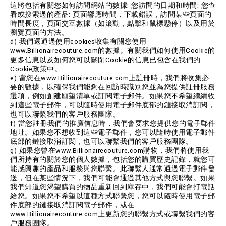
這將包括有關您如何訪問網站的數據; 您訪問的日期和時間; 您查
看或搜索過的產品; 頁面響應時間，下載錯誤，訪問某些頁面的
時間長度，頁面交互數據（如滾動，點擊和鼠標懸停）以及用於
瀏覽頁面的方法。
d) 我們還通過使用cookies收集有關您使用
www.Billionairecouture.com的數據。有關我們如何使用Cookie的
更多信息以及如何您可以關閉Cookie的信息已包含在我們的
Cookie政策中。
e) 當您在www.Billionairecouture.com上註冊時，我們將收集必
要的數據，以確保我們能夠在回訪時識別您並為您提供註冊服務
選項，例如創建願望清單或訂閱電子郵件。如果您不希望繼續收
到這些電子郵件，可以隨時使用電子郵件底部的鏈接取消訂閱，
也可以聯繫我們的客戶服務團隊。
f) 當您註冊我們的推廣信息時，我們會要求您提供您的電子郵件
地址。如果您不想收到這些電子郵件，您可以隨時使用電子郵件
底部的鏈接取消訂閱，也可以聯繫我們的客戶服務團隊。
g) 如果您曾在www.Billionairecouture.com購物，我們將使用我
們所持有的關於您的個人數據，包括您的購買歷史記錄，就您可
能感興趣的產品和服務與您聯繫。此聯繫人通常通過電子郵件發
送，但在某些情況下，我們可能會通過其他方式與您聯繫。如果
我們知道您渴望購買的物品重新回到庫存中，我們可能會打電話
給您。如果您不希望以這種方式聯繫您，您可以隨時使用電子郵
件底部的鏈接取消訂閱電子郵件，或在
www.Billionairecouture.com上更新您的聯繫方式或聯繫我們的客
戶服務團隊。