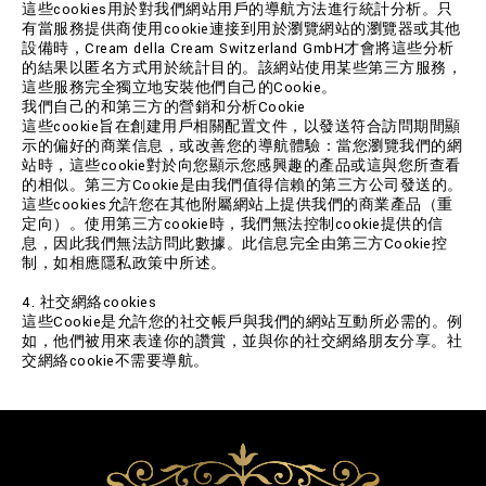
這些cookies用於對我們網站用戶的導航方法進行統計分析。只
有當服務提供商使用cookie連接到用於瀏覽網站的瀏覽器或其他
設備時，Cream della Cream Switzerland GmbH才會將這些分析
的結果以匿名方式用於統計目的。該網站使用某些第三方服務，
這些服務完全獨立地安裝他們自己的Cookie。
我們自己的和第三方的營銷和分析Cookie
這些cookie旨在創建用戶相關配置文件，以發送符合訪問期間顯
示的偏好的商業信息，或改善您的導航體驗：當您瀏覽我們的網
站時，這些cookie對於向您顯示您感興趣的產品或這與您所查看
的相似。第三方Cookie是由我們值得信賴的第三方公司發送的。
這些cookies允許您在其他附屬網站上提供我們的商業產品（重
定向）。使用第三方cookie時，我們無法控制cookie提供的信
息，因此我們無法訪問此數據。此信息完全由第三方Cookie控
制，如相應隱私政策中所述。
4. 社交網絡cookies
這些Cookie是允許您的社交帳戶與我們的網站互動所必需的。例
如，他們被用來表達你的讚賞，並與你的社交網絡朋友分享。社
交網絡cookie不需要導航。