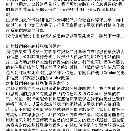
何其他用途。出於這些目的，我們可能會將您的信息透露給“我
們將與誰共享您的個人信息”一節中列出的一個或多個其他組
織。
已保存的支付卡詳細信息只會與我們的付款合作夥伴共享，而不
會與任何其他第三方共享，並且僅會用於使用我們的付款合作夥
伴系統處理您的訂單。
我們也可能使用您的個人信息向您發送營銷更新，詳見下一節。
追踪我們的在線服務如何運作：
我們收集並通過第三方收集並與我們分享來自在線服務眾多訪客
的信息，並對其進行分析，以形成人們如何使用我們網站的圖
片。這有助於我們改進我們提供的服務。我們也可以提供有關其
他有信譽組織的訪問者的匿名統計數據，但我們提供的信息不會
包含允許這些組織識別您的詳細信息。有關我們使用Cookie的更
多信息，請閱讀我們的Cookie政策。
定制我們的在線服務和廣告定位：
當您使用我們的在線服務來構建您的興趣圖片時，我們可能會使
用您向我們提供的有關您自己的信息以及通過Cookie收集的信
息。然後，我們可能會利用這些信息來確保在我們向您發送營銷
傳播信息時，以及在您訪問我們的網站或使用我們的在線服務
時，您不會錯過可能會令您感興趣的優惠和信息。當您訪問第三
方網站和在線服務時，我們的第三方廣告代理和網絡也可能會使
用此信息向我們宣傳我們自己的或第三方的產品和服務。這被稱
為廣告定位或基於興趣的廣告。有關如何拒絕有針對性的廣告或
基於興趣的廣告Cookie的更多信息，請閱讀我們的Cookie政策。