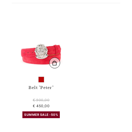
N
_
1
3
.
h
t
m
l
Belt "Peter"
€ 900,00
€ 450,00
SUMMER SALE -50%