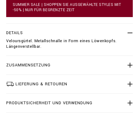
a
e
SUMMER SALE | SHOPPEN SIE AUSGEWÄHLTE STYLES MIT
r
t
-50% | NUR FÜR BEGRENZTE ZEIT
t
e
o
r
p
_
t
/
DETAILS
i
I
Veloursgürtel. Metallschnalle in Form eines Löwenkopfs.
o
1
Längenverstellbar.
n
8
s
A
-
M
ZUSAMMENSETZUNG
V
A
0
LIEFERUNG & RETOUREN
2
4
4
PRODUKTSICHERHEIT UND VERWENDUNG
-
B
L
E
0
4
3