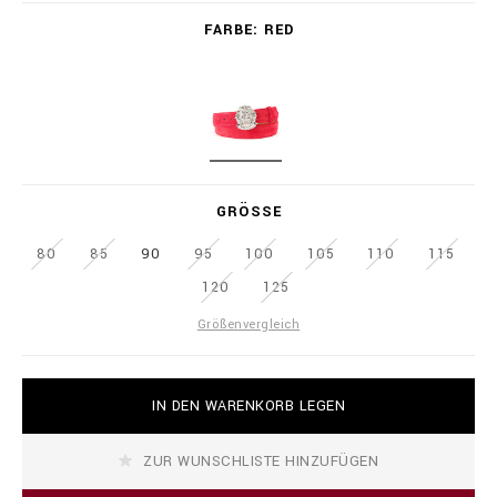
i
V
FARBE
o
RED
a
n
r
a
i
i
a
r
t
e
i
.
o
R
c
n
E
o
s
D
m
GRÖSSE
/
i
80
85
90
95
100
105
110
115
s
120
125
/
d
Größenvergleich
e
/
b
A
e
IN DEN WARENKORB LEGEN
d
l
d
t
t
-
ZUR WUNSCHLISTE HINZUFÜGEN
o
_
c
p