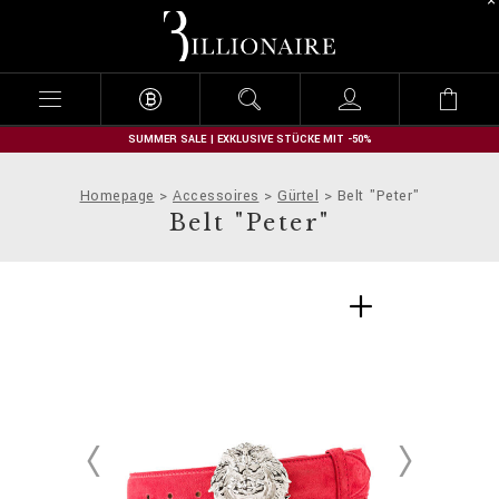
B
i
l
l
i
o
n
SUMMER SALE | EXKLUSIVE STÜCKE MIT -50%
a
i
Homepage
Accessoires
Gürtel
Belt "Peter"
r
Belt "Peter"
e