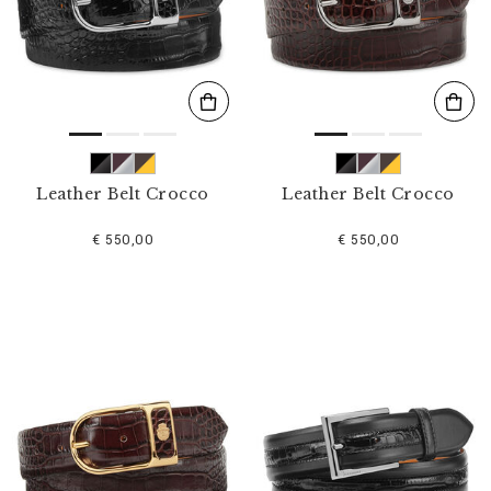
s
u
l
t
a
t
s
p
a
r
Leather Belt Crocco
Leather Belt Crocco
:
€ 550,00
€ 550,00