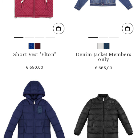
s
u
l
t
a
t
s
p
a
r
Short Vest "Elton"
Denim Jacket Members
:
only
€ 650,00
€ 685,00