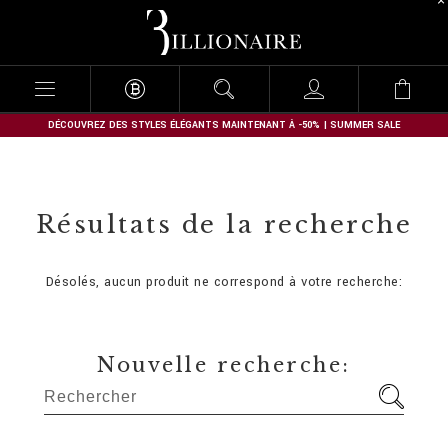
B
i
l
l
i
o
n
DÉCOUVREZ DES STYLES ÉLÉGANTS MAINTENANT À -50% | SUMMER SALE
a
i
r
e
Résultats de la recherche
Désolés, aucun produit ne correspond à votre recherche:
Nouvelle recherche: