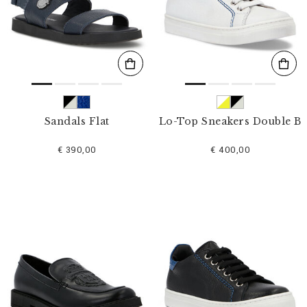
s
u
l
t
a
t
s
p
a
r
Sandals Flat
Lo-Top Sneakers Double B
:
€ 390,00
€ 400,00