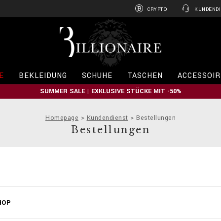
CRYPTO
KUNDENDI
B
i
l
l
i
E
BEKLEIDUNG
SCHUHE
TASCHEN
ACCESSOIR
o
n
SUMMER SALE | EXKLUSIVE STÜCKE MIT -50%
a
i
r
Homepage
Kundendienst
Bestellungen
e
Bestellungen
HOP