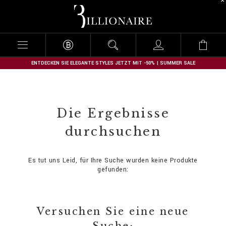
B
i
l
l
i
o
n
ENTDECKEN SIE ELEGANTE STYLES JETZT MIT -50% | SUMMER SALE
a
i
r
e
Die Ergebnisse
durchsuchen
Es tut uns Leid, für Ihre Suche wurden keine Produkte
gefunden:
Versuchen Sie eine neue