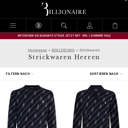
B
i
l
l
i
o
n
ENTDECKEN SIE ELEGANTE STYLES JETZT MIT -50% | SUMMER SALE
a
i
Homepage
BEKLEIDUNG
Strickwaren
r
Strickwaren Herren
e
E
FILTERN NACH
SORTIEREN NACH
r
g
e
b
n
i
s
s
e
f
i