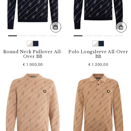
l
t
e
r
n
n
a
c
h
:
Round Neck Pullover All-
Polo Longsleeve All-Over
Over BB
BB
€ 1.000,00
€ 1.200,00