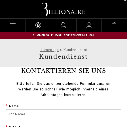
B
i
l
l
i
o
n
SUMMER SALE | EXKLUSIVE STÜCKE MIT -50%
a
i
Homepage
Kundendienst
r
Kundendienst
e
KONTAKTIEREN SIE UNS
Bitte füllen Sie das unten stehende Formular aus, wir
werden Sie so schnell wie möglich innerhalb eines
Arbeitstages kontaktieren.
Name