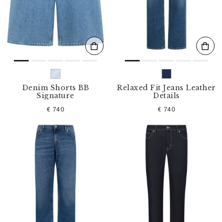
l
t
e
r
n
n
a
c
h
:
Denim Shorts BB
Relaxed Fit Jeans Leather
Signature
Details
€ 740
€ 740