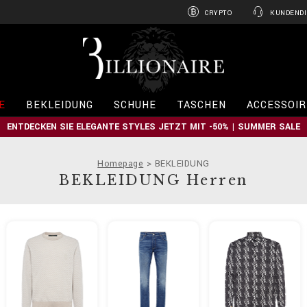
CRYPTO
KUNDENDI
B
i
l
l
i
E
BEKLEIDUNG
SCHUHE
TASCHEN
ACCESSOIR
o
n
ENTDECKEN SIE ELEGANTE STYLES JETZT MIT -50% | SUMMER SALE
a
i
r
Homepage
BEKLEIDUNG
e
BEKLEIDUNG Herren