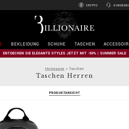
CRYPTO
KUNDENDI
B
i
l
l
i
E
BEKLEIDUNG
SCHUHE
TASCHEN
ACCESSOIR
o
n
ENTDECKEN SIE ELEGANTE STYLES JETZT MIT -50% | SUMMER SALE
a
i
r
Homepage
Taschen
e
Taschen Herren
PRODUKTANSICHT