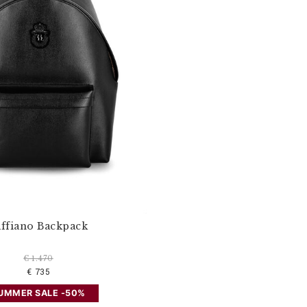
affiano Backpack
€ 1.470
€ 735
UMMER SALE -50%