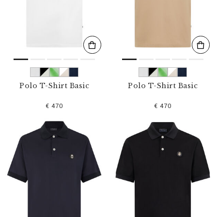
l
t
e
r
n
n
a
c
h
:
Polo T-Shirt Basic
Polo T-Shirt Basic
€ 470
€ 470