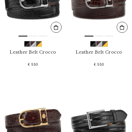
l
t
e
r
n
n
a
c
h
:
Leather Belt Crocco
Leather Belt Crocco
€ 550
€ 550