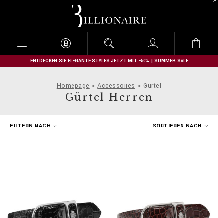
B
i
l
l
i
o
n
ENTDECKEN SIE ELEGANTE STYLES JETZT MIT -50% | SUMMER SALE
a
i
Homepage
Accessoires
Gürtel
r
Gürtel Herren
e
E
FILTERN NACH
SORTIEREN NACH
r
g
e
b
n
i
s
s
e
f
i