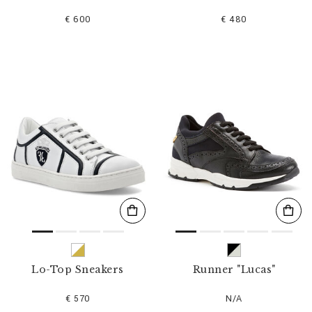
€ 600
€ 480
Lo-Top Sneakers
Runner "Lucas"
€ 570
N/A