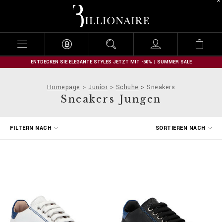
B
i
l
l
i
o
n
ENTDECKEN SIE ELEGANTE STYLES JETZT MIT -50% | SUMMER SALE
a
i
Homepage
Junior
Schuhe
Sneakers
r
Sneakers Jungen
e
E
FILTERN NACH
SORTIEREN NACH
r
g
e
b
n
i
s
s
e
f
i