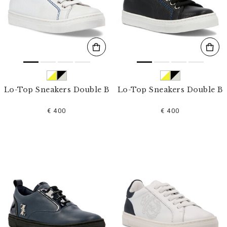
l
t
e
r
n
n
a
c
h
:
Lo-Top Sneakers Double B
Lo-Top Sneakers Double B
€ 400
€ 400