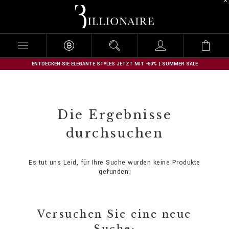
B
i
l
l
i
o
n
ENTDECKEN SIE ELEGANTE STYLES JETZT MIT -50% | SUMMER SALE
a
i
r
e
Die Ergebnisse
durchsuchen
Es tut uns Leid, für Ihre Suche wurden keine Produkte
gefunden:
Versuchen Sie eine neue