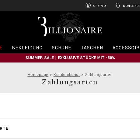
CRYPTO
KUNDENDI
B
i
l
l
i
E
BEKLEIDUNG
SCHUHE
TASCHEN
ACCESSOIR
o
n
SUMMER SALE | EXKLUSIVE STÜCKE MIT -50%
a
i
r
Homepage
Kundendienst
Zahlungsarten
e
Zahlungsarten
ARTE