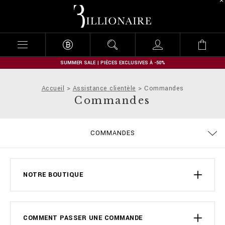
B
i
l
l
i
o
n
SUMMER SALE | PIÈCES EXCLUSIVES À -50%
a
i
Accueil
Assistance clientèle
Commandes
r
Commandes
e
COMMANDES
EXPÉDITION ET REMBOURSEMENT
MODALITÉS DE PAIEMENT
CONDITIONS DE VENTE
CONFIDENTIALITE
COOKIE POLICY
GUIDE TAILLES
EXPÉDITION
STOP FAKE
CONTACTS
IMPRINT
FAQ
NOTRE BOUTIQUE
COMMENT PASSER UNE COMMANDE