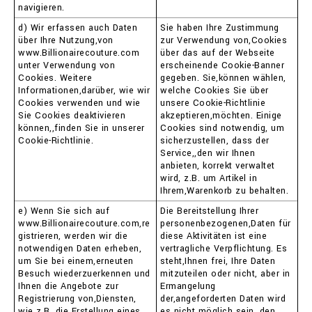
navigieren.
d) Wir erfassen auch Daten
Sie haben Ihre Zustimmung
über Ihre Nutzung,von
zur Verwendung von,Cookies
www.Billionairecouture.com
über das auf der Webseite
unter Verwendung von
erscheinende Cookie-Banner
Cookies. Weitere
gegeben. Sie,können wählen,
Informationen,darüber, wie wir
welche Cookies Sie über
Cookies verwenden und wie
unsere Cookie-Richtlinie
Sie Cookies deaktivieren
akzeptieren,möchten. Einige
können,,finden Sie in unserer
Cookies sind notwendig, um
Cookie-Richtlinie.
sicherzustellen, dass der
Service,,den wir Ihnen
anbieten, korrekt verwaltet
wird, z.B. um Artikel in
Ihrem,Warenkorb zu behalten.
e) Wenn Sie sich auf
Die Bereitstellung Ihrer
www.Billionairecouture.com,re
personenbezogenen,Daten für
gistrieren, werden wir die
diese Aktivitäten ist eine
notwendigen Daten erheben,
vertragliche Verpflichtung. Es
um Sie bei einem,erneuten
steht,Ihnen frei, Ihre Daten
Besuch wiederzuerkennen und
mitzuteilen oder nicht, aber in
Ihnen die Angebote zur
Ermangelung
Registrierung von,Diensten,
der,angeforderten Daten wird
wie z.B. die Erstellung eines
es nicht möglich sein, den