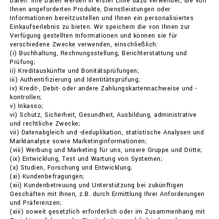
Daten. Ihre Daten werden in erster Linie dazu verwendet, die von
Ihnen angeforderten Produkte, Dienstleistungen oder
Informationen bereitzustellen und Ihnen ein personalisiertes
Einkaufserlebnis zu bieten. Wir speichern die von Ihnen zur
Verfügung gestellten Informationen und können sie für
verschiedene Zwecke verwenden, einschließlich:
(i) Buchhaltung, Rechnungsstellung, Berichterstattung und
Prüfung;
ii) Kreditauskünfte und Bonitätsprüfungen;
iii) Authentifizierung und Identitätsprüfung;
iv) Kredit-, Debit- oder andere Zahlungskartennachweise und -
kontrollen;
v) Inkasso;
vi) Schutz, Sicherheit, Gesundheit, Ausbildung, administrative
und rechtliche Zwecke;
vii) Datenabgleich und -deduplikation, statistische Analysen und
Marktanalyse sowie Marketinginformationen;
(viii) Werbung und Marketing für uns, unsere Gruppe und Dritte;
(ix) Entwicklung, Test und Wartung von Systemen;
(x) Studien, Forschung und Entwicklung;
(xi) Kundenbefragungen;
(xii) Kundenbetreuung und Unterstützung bei zukünftigen
Geschäften mit Ihnen, z.B. durch Ermittlung Ihrer Anforderungen
und Präferenzen;
(xiii) soweit gesetzlich erforderlich oder im Zusammenhang mit