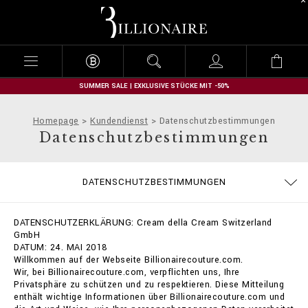
B
i
l
l
i
o
n
SUMMER SALE | EXKLUSIVE STÜCKE MIT -50%
a
i
Homepage
Kundendienst
Datenschutzbestimmungen
r
Datenschutzbestimmungen
e
GRÖSSENTABELLE
BESTELLUNGEN
IMPRESSUM
STOP FAKE
KONTAKT
FAQ
DATENSCHUTZBESTIMMUNGEN
ALLGEMEINE GESCHÄFTSBEDINGUNGEN
LIEFERUNG UND RÜCKSENDUNG
ZAHLUNGSARTEN
COOKIE POLICY
LIEFERUNG
DATENSCHUTZERKLÄRUNG: Cream della Cream Switzerland
GmbH
DATUM: 24. MAI 2018
Willkommen auf der Webseite Billionairecouture.com.
Wir, bei Billionairecouture.com, verpflichten uns, Ihre
Privatsphäre zu schützen und zu respektieren. Diese Mitteilung
enthält wichtige Informationen über Billionairecouture.com und