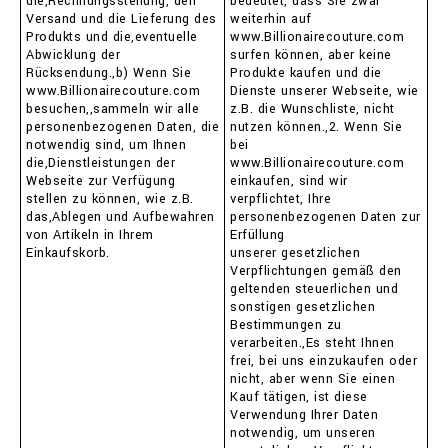
die,Rechnungsstellung, den
bedeutet, dass Sie zwar
Versand und die Lieferung des
weiterhin auf
Produkts und die,eventuelle
www.Billionairecouture.com
Abwicklung der
surfen können, aber keine
Rücksendung.,b) Wenn Sie
Produkte kaufen und die
www.Billionairecouture.com
Dienste unserer Webseite, wie
besuchen,,sammeln wir alle
z.B. die Wunschliste, nicht
personenbezogenen Daten, die
nutzen können.,2. Wenn Sie
notwendig sind, um Ihnen
bei
die,Dienstleistungen der
www.Billionairecouture.com
Webseite zur Verfügung
einkaufen, sind wir
stellen zu können, wie z.B.
verpflichtet, Ihre
das,Ablegen und Aufbewahren
personenbezogenen Daten zur
von Artikeln in Ihrem
Erfüllung
Einkaufskorb.
unserer gesetzlichen
Verpflichtungen gemäß den
geltenden steuerlichen und
sonstigen gesetzlichen
Bestimmungen zu
verarbeiten.,Es steht Ihnen
frei, bei uns einzukaufen oder
nicht, aber wenn Sie einen
Kauf tätigen, ist diese
Verwendung Ihrer Daten
notwendig, um unseren