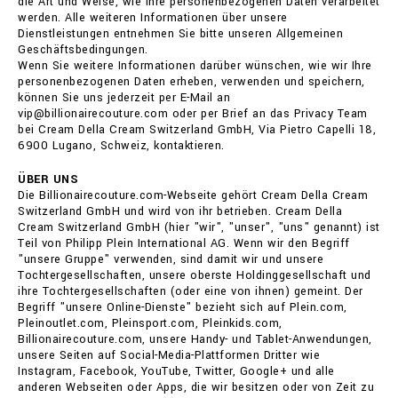
die Art und Weise, wie Ihre personenbezogenen Daten verarbeitet
werden. Alle weiteren Informationen über unsere
Dienstleistungen entnehmen Sie bitte unseren Allgemeinen
Geschäftsbedingungen.
Wenn Sie weitere Informationen darüber wünschen, wie wir Ihre
personenbezogenen Daten erheben, verwenden und speichern,
können Sie uns jederzeit per E-Mail an
vip@billionairecouture.com oder per Brief an das Privacy Team
bei Cream Della Cream Switzerland GmbH, Via Pietro Capelli 18,
6900 Lugano, Schweiz, kontaktieren.
ÜBER UNS
Die Billionairecouture.com-Webseite gehört Cream Della Cream
Switzerland GmbH und wird von ihr betrieben. Cream Della
Cream Switzerland GmbH (hier "wir", "unser", "uns" genannt) ist
Teil von Philipp Plein International AG. Wenn wir den Begriff
"unsere Gruppe" verwenden, sind damit wir und unsere
Tochtergesellschaften, unsere oberste Holdinggesellschaft und
ihre Tochtergesellschaften (oder eine von ihnen) gemeint. Der
Begriff "unsere Online-Dienste" bezieht sich auf Plein.com,
Pleinoutlet.com, Pleinsport.com, Pleinkids.com,
Billionairecouture.com, unsere Handy- und Tablet-Anwendungen,
unsere Seiten auf Social-Media-Plattformen Dritter wie
Instagram, Facebook, YouTube, Twitter, Google+ und alle
anderen Webseiten oder Apps, die wir besitzen oder von Zeit zu