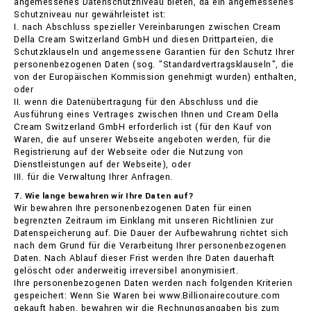
angemessenes Datenschutzniveau bieten, da ein angemessenes
Schutzniveau nur gewährleistet ist:
I. nach Abschluss spezieller Vereinbarungen zwischen Cream
Della Cream Switzerland GmbH und diesen Drittparteien, die
Schutzklauseln und angemessene Garantien für den Schutz Ihrer
personenbezogenen Daten (sog. "Standardvertragsklauseln", die
von der Europäischen Kommission genehmigt wurden) enthalten,
oder
II. wenn die Datenübertragung für den Abschluss und die
Ausführung eines Vertrages zwischen Ihnen und Cream Della
Cream Switzerland GmbH erforderlich ist (für den Kauf von
Waren, die auf unserer Webseite angeboten werden, für die
Registrierung auf der Webseite oder die Nutzung von
Dienstleistungen auf der Webseite), oder
III. für die Verwaltung Ihrer Anfragen.
7. Wie lange bewahren wir Ihre Daten auf?
Wir bewahren Ihre personenbezogenen Daten für einen
begrenzten Zeitraum im Einklang mit unseren Richtlinien zur
Datenspeicherung auf. Die Dauer der Aufbewahrung richtet sich
nach dem Grund für die Verarbeitung Ihrer personenbezogenen
Daten. Nach Ablauf dieser Frist werden Ihre Daten dauerhaft
gelöscht oder anderweitig irreversibel anonymisiert.
Ihre personenbezogenen Daten werden nach folgenden Kriterien
gespeichert: Wenn Sie Waren bei www.Billionairecouture.com
gekauft haben, bewahren wir die Rechnungsangaben bis zum